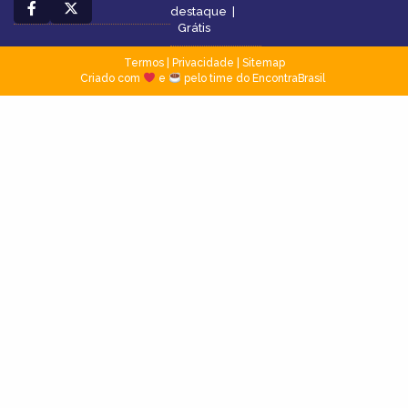
destaque
|
Grátis
Termos
|
Privacidade
|
Sitemap
Criado com
e
pelo time do EncontraBrasil