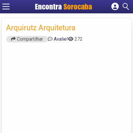
Encontra
Sorocaba
Cadastrar empresa
Fazer login
Arquirutz Arquitetura
Criar conta
Compartilhar
Avalie!
272