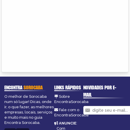
ENCONTRA
SOROCABA
LINKS RÁPIDOS
NOVIDADES POR E-
MAIL
O melhor de Sorocaba
Sobre
num só lugar! Dicas, onde
EncontraSorocaba
ir, o que fazer, as melhores
Fale com o
empresas, locais, serviços
EncontraSorocaba
e muito mais no guia
Encontra Sorocaba.
ANUNCIE
:
Com