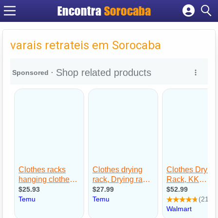
Encontra
Sorocaba
Cadastrar empresa
Fazer login
varais retrateis em Sorocaba
Criar conta