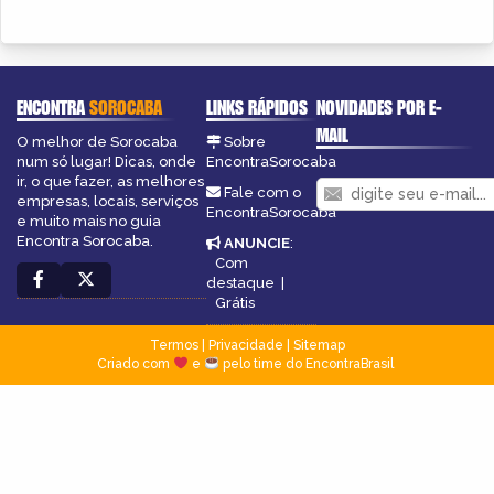
ENCONTRA
SOROCABA
LINKS RÁPIDOS
NOVIDADES POR E-
MAIL
O melhor de Sorocaba
Sobre
num só lugar! Dicas, onde
EncontraSorocaba
ir, o que fazer, as melhores
Fale com o
empresas, locais, serviços
EncontraSorocaba
e muito mais no guia
Encontra Sorocaba.
ANUNCIE
:
Com
destaque
|
Grátis
Termos
|
Privacidade
|
Sitemap
Criado com
e
pelo time do EncontraBrasil