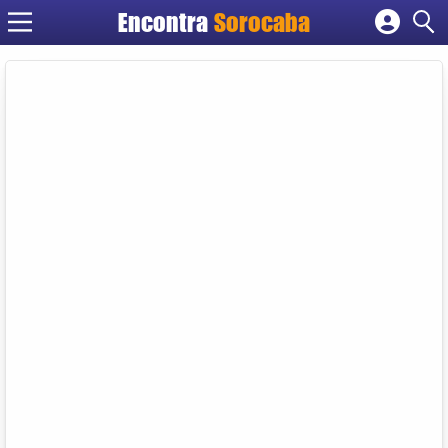
Encontra
Sorocaba
Cadastrar empresa
Fazer login
Criar conta