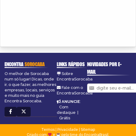
ENCONTRA
SOROCABA
LINKS RÁPIDOS
NOVIDADES POR E-
MAIL
O melhor de Sorocaba
Sobre
num só lugar! Dicas, onde
EncontraSorocaba
ir, o que fazer, as melhores
Fale com o
empresas, locais, serviços
EncontraSorocaba
e muito mais no guia
Encontra Sorocaba.
ANUNCIE
:
Com
destaque
|
Grátis
Termos
|
Privacidade
|
Sitemap
Criado com
e
pelo time do EncontraBrasil