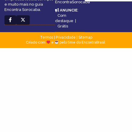
EncontraSorocaba
e muito mais no guia
Encontra Sorocaba.
ANUNCIE
:
Com
destaque
|
Grátis
Termos
|
Privacidade
|
Sitemap
Criado com
e
pelo time do EncontraBrasil