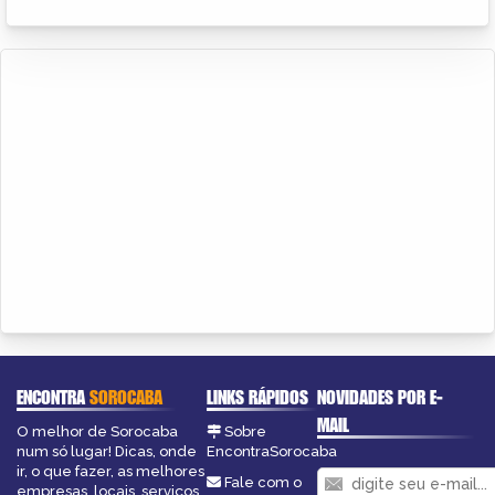
ENCONTRA
SOROCABA
LINKS RÁPIDOS
NOVIDADES POR E-
MAIL
O melhor de Sorocaba
Sobre
num só lugar! Dicas, onde
EncontraSorocaba
ir, o que fazer, as melhores
Fale com o
empresas, locais, serviços