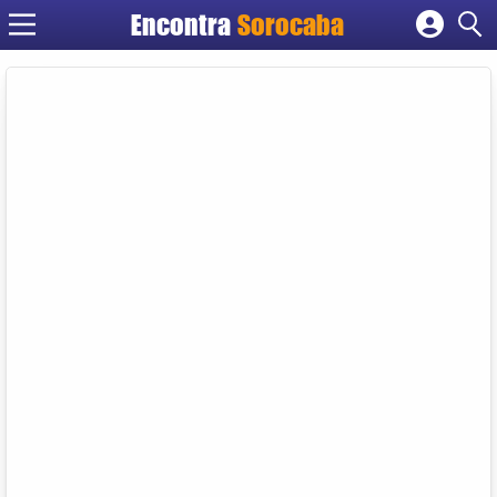
Encontra
Sorocaba
Cadastrar empresa
Fazer login
Criar conta