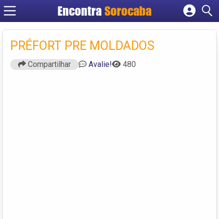
Encontra
Sorocaba
Cadastrar empresa
Fazer login
PRÉFORT PRE MOLDADOS
Criar conta
Compartilhar
Avalie!
480