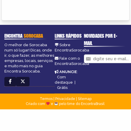
ENCONTRA
SOROCABA
LINKS RÁPIDOS
NOVIDADES POR E-
MAIL
O melhor de Sorocaba
Sobre
num só lugar! Dicas, onde
EncontraSorocaba
ir, o que fazer, as melhores
Fale com o
empresas, locais, serviços
EncontraSorocaba
e muito mais no guia
Encontra Sorocaba.
ANUNCIE
:
Com
destaque
|
Grátis
Termos
|
Privacidade
|
Sitemap
Criado com
e
pelo time do EncontraBrasil