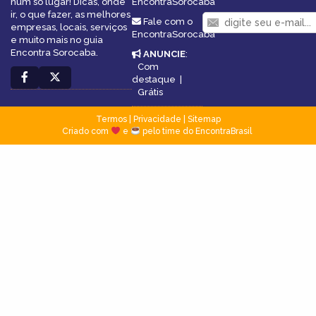
num só lugar! Dicas, onde
EncontraSorocaba
ir, o que fazer, as melhores
Fale com o
empresas, locais, serviços
EncontraSorocaba
e muito mais no guia
Encontra Sorocaba.
ANUNCIE
:
Com
destaque
|
Grátis
Termos
|
Privacidade
|
Sitemap
Criado com
e
pelo time do EncontraBrasil