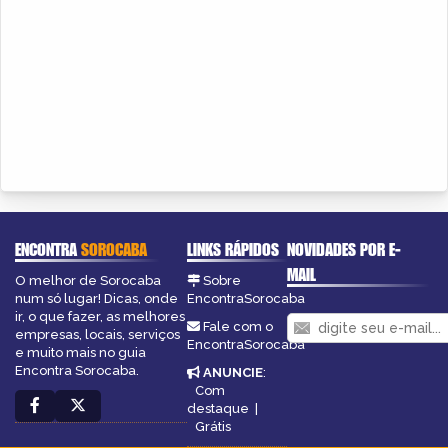
ENCONTRA
SOROCABA
LINKS RÁPIDOS
NOVIDADES POR E-
MAIL
O melhor de Sorocaba
Sobre
num só lugar! Dicas, onde
EncontraSorocaba
ir, o que fazer, as melhores
Fale com o
empresas, locais, serviços
EncontraSorocaba
e muito mais no guia
Encontra Sorocaba.
ANUNCIE
:
Com
destaque
|
Grátis