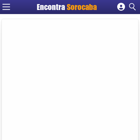
Encontra
Sorocaba
Cadastrar empresa
Fazer login
Criar conta