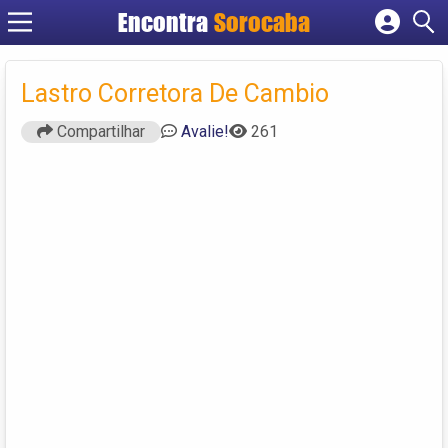
Encontra
Sorocaba
Cadastrar empresa
Fazer login
Lastro Corretora De Cambio
Criar conta
Compartilhar
Avalie!
261