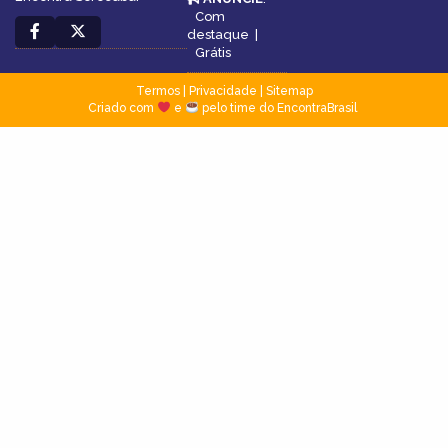
Com
destaque
|
Grátis
Termos
|
Privacidade
|
Sitemap
Criado com
e
pelo time do EncontraBrasil