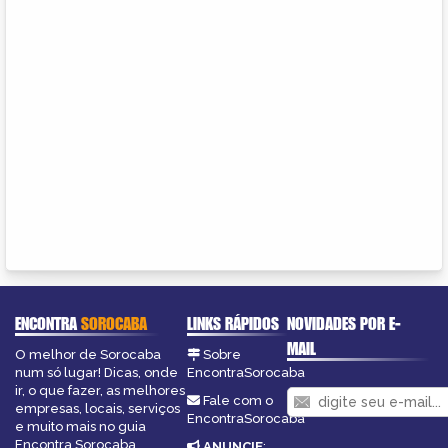
ENCONTRA
SOROCABA
LINKS RÁPIDOS
NOVIDADES POR E-
MAIL
O melhor de Sorocaba
Sobre
num só lugar! Dicas, onde
EncontraSorocaba
ir, o que fazer, as melhores
Fale com o
empresas, locais, serviços
EncontraSorocaba
e muito mais no guia
Encontra Sorocaba.
ANUNCIE
: