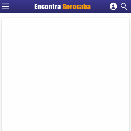
Encontra
Sorocaba
Cadastrar empresa
Fazer login
Criar conta