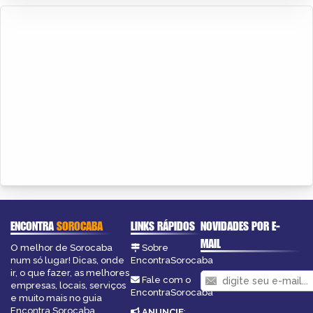
ENCONTRA
SOROCABA
LINKS RÁPIDOS
NOVIDADES POR E-
MAIL
O melhor de Sorocaba
Sobre
num só lugar! Dicas, onde
EncontraSorocaba
ir, o que fazer, as melhores
Fale com o
empresas, locais, serviços
EncontraSorocaba
e muito mais no guia
Encontra Sorocaba.
ANUNCIE
: