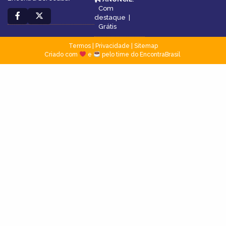
Com
destaque
|
Grátis
Termos
|
Privacidade
|
Sitemap
Criado com
e
pelo time do EncontraBrasil