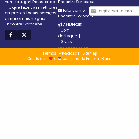
num só lugar! Dicas, onde
EncontraSorocaba
ir, o que fazer, as melhores
Fale com o
empresas, locais, serviços
EncontraSorocaba
e muito mais no guia
Encontra Sorocaba.
ANUNCIE
:
Com
destaque
|
Grátis
Termos
|
Privacidade
|
Sitemap
Criado com
e
pelo time do EncontraBrasil