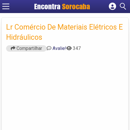
Encontra
Sorocaba
Cadastrar empresa
Fazer login
Lr Comércio De Materiais Elétricos E
Criar conta
Hidráulicos
Compartilhar
Avalie!
347