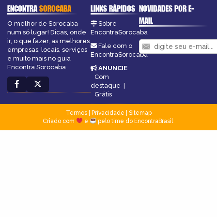
ENCONTRA
SOROCABA
LINKS RÁPIDOS
NOVIDADES POR E-
MAIL
O melhor de Sorocaba
Sobre
num só lugar! Dicas, onde
EncontraSorocaba
ir, o que fazer, as melhores
Fale com o
empresas, locais, serviços
EncontraSorocaba
e muito mais no guia
Encontra Sorocaba.
ANUNCIE
:
Com
destaque
|
Grátis
Termos
|
Privacidade
|
Sitemap
Criado com
e
pelo time do EncontraBrasil