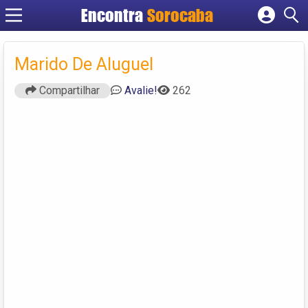
Encontra
Sorocaba
Cadastrar empresa
Fazer login
Marido De Aluguel
Criar conta
Compartilhar
Avalie!
262