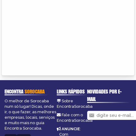
ENCONTRA
SOROCABA
LINKS RÁPIDOS
NOVIDADES POR E-
MAIL
O melhor de Sorocaba
Sobre
num só lugar! Dicas, onde
EncontraSorocaba
ir, o que fazer, as melhores
Fale com o
empresas, locais, serviços
EncontraSorocaba
e muito mais no guia
Encontra Sorocaba.
ANUNCIE
:
Com