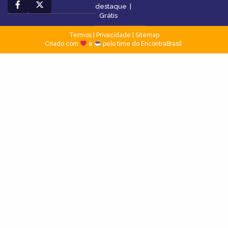
destaque
|
Grátis
Termos
|
Privacidade
|
Sitemap
Criado com
e
pelo time do EncontraBrasil