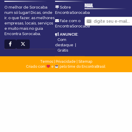
MAIL
O melhor de Sorocaba
Sobre
num só lugar! Dicas, onde
EncontraSorocaba
ir, o que fazer, as melhores
Fale com o
empresas, locais, serviços
EncontraSorocaba
e muito mais no guia
Encontra Sorocaba.
ANUNCIE
:
Com
destaque
|
Grátis
Termos
|
Privacidade
|
Sitemap
Criado com
e
pelo time do EncontraBrasil