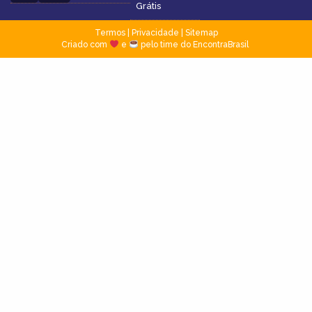
Grátis
Termos
|
Privacidade
|
Sitemap
Criado com
e
pelo time do EncontraBrasil