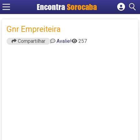
Encontra
Sorocaba
Cadastrar empresa
Fazer login
Gnr Empreiteira
Criar conta
Compartilhar
Avalie!
257