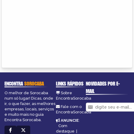
ENCONTRA
SOROCABA
LINKS RÁPIDOS
NOVIDADES POR E-
MAIL
O melhor de Sorocaba
Sobre
num só lugar! Dicas, onde
EncontraSorocaba
ir, o que fazer, as melhores
Fale com o
empresas, locais, serviços
EncontraSorocaba
e muito mais no guia
Encontra Sorocaba.
ANUNCIE
:
Com
destaque
|