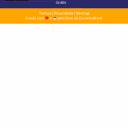
Grátis
Termos
|
Privacidade
|
Sitemap
Criado com
e
pelo time do EncontraBrasil