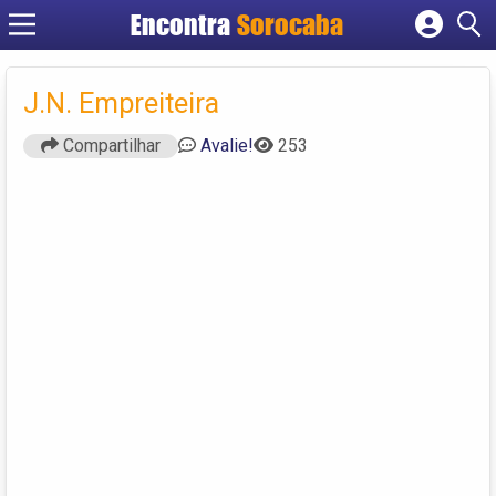
Encontra
Sorocaba
Cadastrar empresa
Fazer login
J.N. Empreiteira
Criar conta
Compartilhar
Avalie!
253