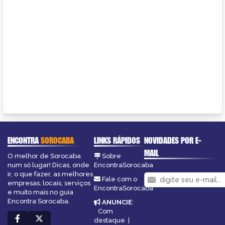
ENCONTRA
SOROCABA
LINKS RÁPIDOS
NOVIDADES POR E-
MAIL
O melhor de Sorocaba
Sobre
num só lugar! Dicas, onde
EncontraSorocaba
ir, o que fazer, as melhores
Fale com o
empresas, locais, serviços
EncontraSorocaba
e muito mais no guia
Encontra Sorocaba.
ANUNCIE
:
Com
destaque
|