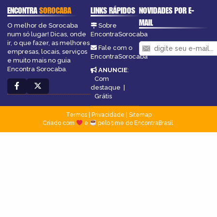
ENCONTRA
SOROCABA
LINKS RÁPIDOS
NOVIDADES POR E-
MAIL
O melhor de Sorocaba
Sobre
num só lugar! Dicas, onde
EncontraSorocaba
ir, o que fazer, as melhores
Fale com o
empresas, locais, serviços
EncontraSorocaba
e muito mais no guia
Encontra Sorocaba.
ANUNCIE
:
Com
destaque
|
Grátis
Termos
|
Privacidade
|
Sitemap
Criado com
e
pelo time do EncontraBrasil