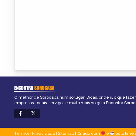
ENCONTRA
SOROCABA
O melhor de Sorocaba num só lugar! Dicas, onde ir, o que fazer
empresas, locais, serviços e muito mais no guia Encontra Soroc
Termos
|
Privacidade
|
Sitemap
Criado com
e
pelo time 