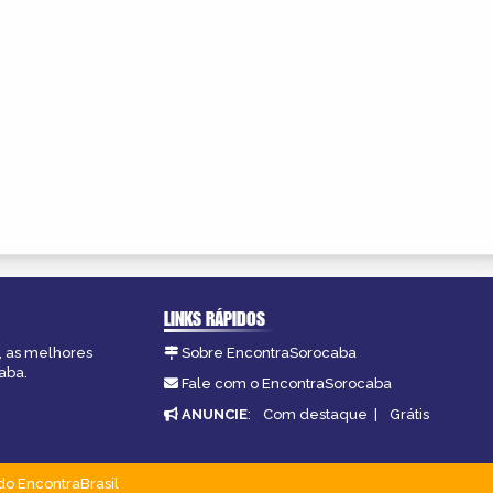
LINKS RÁPIDOS
, as melhores
Sobre EncontraSorocaba
aba.
Fale com o EncontraSorocaba
ANUNCIE
:
Com destaque
|
Grátis
do EncontraBrasil