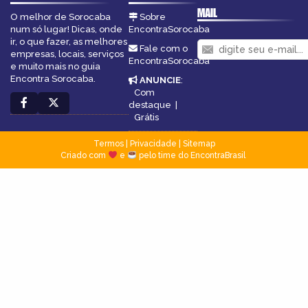
MAIL
O melhor de Sorocaba
Sobre
num só lugar! Dicas, onde
EncontraSorocaba
ir, o que fazer, as melhores
Fale com o
empresas, locais, serviços
EncontraSorocaba
e muito mais no guia
Encontra Sorocaba.
ANUNCIE
:
Com
destaque
|
Grátis
Termos
|
Privacidade
|
Sitemap
Criado com
e
pelo time do EncontraBrasil