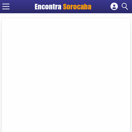
Encontra
Sorocaba
Cadastrar empresa
Fazer login
Criar conta