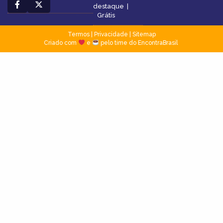
destaque
|
Grátis
Termos
|
Privacidade
|
Sitemap
Criado com
e
pelo time do EncontraBrasil