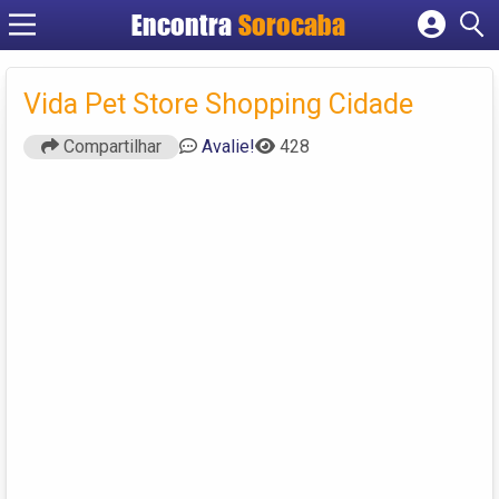
Encontra
Sorocaba
Cadastrar empresa
Fazer login
Vida Pet Store Shopping Cidade
Criar conta
Compartilhar
Avalie!
428