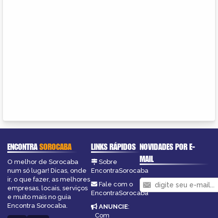
ENCONTRA
SOROCABA
LINKS RÁPIDOS
NOVIDADES POR E-
MAIL
O melhor de Sorocaba
Sobre
num só lugar! Dicas, onde
EncontraSorocaba
ir, o que fazer, as melhores
Fale com o
empresas, locais, serviços
EncontraSorocaba
e muito mais no guia
Encontra Sorocaba.
ANUNCIE
:
Com