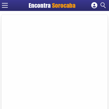
Encontra
Sorocaba
Cadastrar empresa
Fazer login
Criar conta