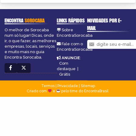
ENCONTRA
SOROCABA
LINKS RÁPIDOS
NOVIDADES POR E-
MAIL
O melhor de Sorocaba
Sobre
num só lugar! Dicas, onde
EncontraSorocaba
ir, o que fazer, as melhores
Fale com o
empresas, locais, serviços
EncontraSorocaba
e muito mais no guia
Encontra Sorocaba.
ANUNCIE
:
Com
destaque
|
Grátis
Termos
|
Privacidade
|
Sitemap
Criado com
e
pelo time do EncontraBrasil