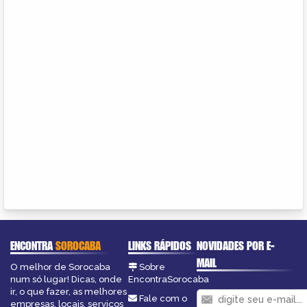
ENCONTRA
SOROCABA
LINKS RÁPIDOS
NOVIDADES POR E-
MAIL
O melhor de Sorocaba
Sobre
num só lugar! Dicas, onde
EncontraSorocaba
ir, o que fazer, as melhores
Fale com o
empresas, locais, serviços