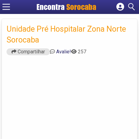
Encontra
Sorocaba
Cadastrar empresa
Fazer login
Unidade Pré Hospitalar Zona Norte
Criar conta
Sorocaba
Compartilhar
Avalie!
257