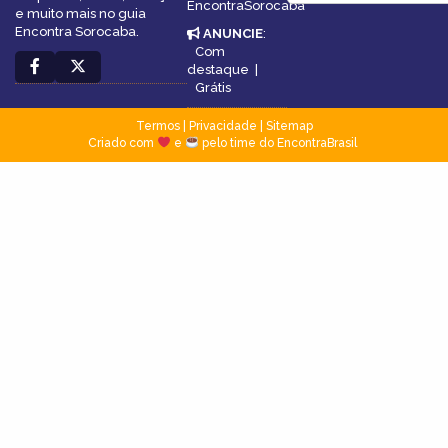
EncontraSorocaba
e muito mais no guia
Encontra Sorocaba.
ANUNCIE
:
Com
destaque
|
Grátis
Termos
|
Privacidade
|
Sitemap
Criado com
e
pelo time do EncontraBrasil