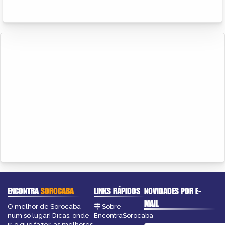
ENCONTRA
SOROCABA
LINKS RÁPIDOS
NOVIDADES POR E-
MAIL
O melhor de Sorocaba
Sobre
num só lugar! Dicas, onde
EncontraSorocaba
ir, o que fazer, as melhores