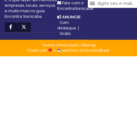
Fale com o
empresas, locais, serviços
EncontraSorocaba
e muito mais no guia
Encontra Sorocaba.
ANUNCIE
:
Com
destaque
|
Grátis
Termos
|
Privacidade
|
Sitemap
Criado com
e
pelo time do EncontraBrasil