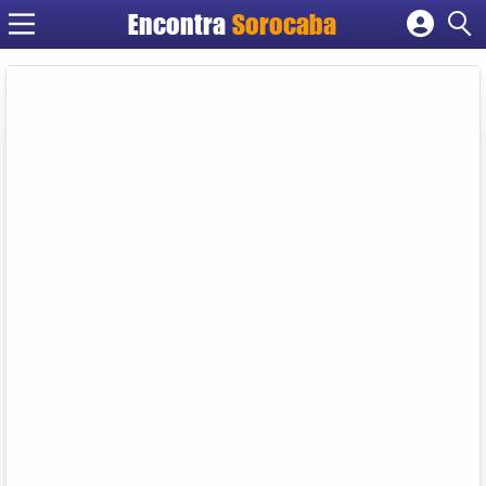
Encontra
Sorocaba
Cadastrar empresa
Fazer login
Criar conta