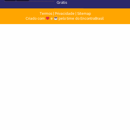
Grátis
Termos
|
Privacidade
|
Sitemap
Criado com
e
pelo time do EncontraBrasil