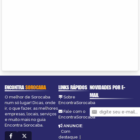
ENCONTRA
SOROCABA
LINKS RÁPIDOS
NOVIDADES POR E-
MAIL
O melhor de Sorocaba
Sobre
num só lugar! Dicas, onde
EncontraSorocaba
ir, o que fazer, as melhores
Fale com o
empresas, locais, serviços
EncontraSorocaba
e muito mais no guia
Encontra Sorocaba.
ANUNCIE
:
Com
destaque
|