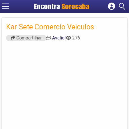
Encontra
Sorocaba
Cadastrar empresa
Fazer login
Kar Sete Comercio Veiculos
Criar conta
Compartilhar
Avalie!
276