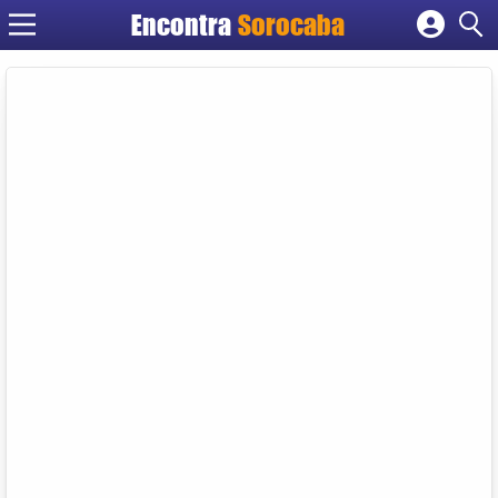
Encontra
Sorocaba
Cadastrar empresa
Fazer login
Criar conta