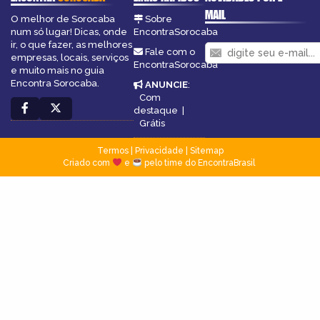
MAIL
O melhor de Sorocaba
Sobre
num só lugar! Dicas, onde
EncontraSorocaba
ir, o que fazer, as melhores
Fale com o
empresas, locais, serviços
EncontraSorocaba
e muito mais no guia
Encontra Sorocaba.
ANUNCIE
:
Com
destaque
|
Grátis
Termos
|
Privacidade
|
Sitemap
Criado com
e
pelo time do EncontraBrasil