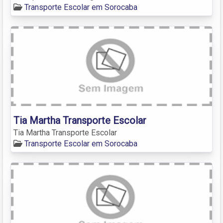
Transporte Escolar em Sorocaba
Tia Martha Transporte Escolar
Tia Martha Transporte Escolar
Transporte Escolar em Sorocaba