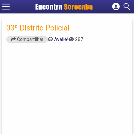
Encontra
Sorocaba
Cadastrar empresa
Fazer login
03º Distrito Policial
Criar conta
Compartilhar
Avalie!
287