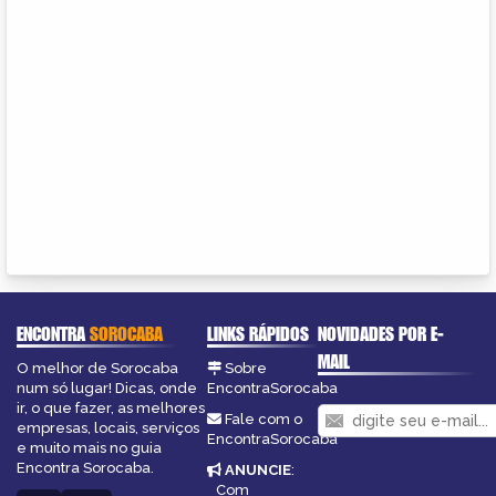
ENCONTRA
SOROCABA
LINKS RÁPIDOS
NOVIDADES POR E-
MAIL
O melhor de Sorocaba
Sobre
num só lugar! Dicas, onde
EncontraSorocaba
ir, o que fazer, as melhores
Fale com o
empresas, locais, serviços
EncontraSorocaba
e muito mais no guia
Encontra Sorocaba.
ANUNCIE
:
Com