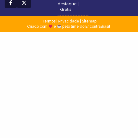
destaque
|
Grátis
Termos
|
Privacidade
|
Sitemap
Criado com
e
pelo time do EncontraBrasil