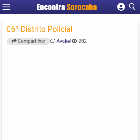
Encontra
Sorocaba
Cadastrar empresa
Fazer login
06º Distrito Policial
Criar conta
Compartilhar
Avalie!
282