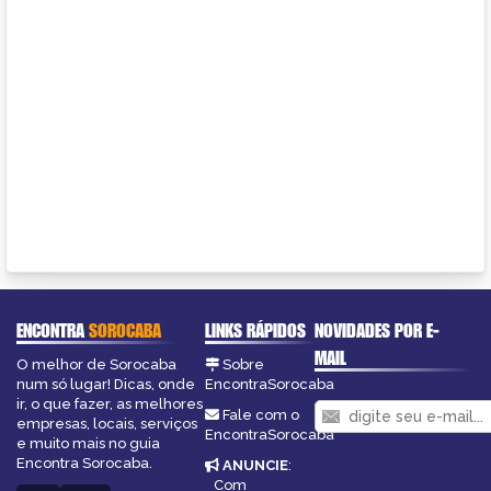
ENCONTRA
SOROCABA
LINKS RÁPIDOS
NOVIDADES POR E-
MAIL
O melhor de Sorocaba
Sobre
num só lugar! Dicas, onde
EncontraSorocaba
ir, o que fazer, as melhores
Fale com o
empresas, locais, serviços
EncontraSorocaba
e muito mais no guia
Encontra Sorocaba.
ANUNCIE
:
Com