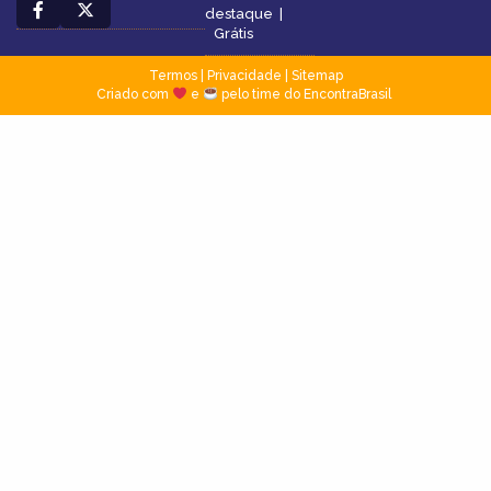
destaque
|
Grátis
Termos
|
Privacidade
|
Sitemap
Criado com
e
pelo time do EncontraBrasil