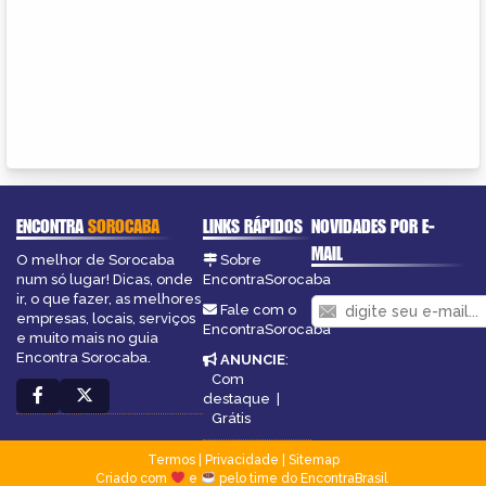
ENCONTRA
SOROCABA
LINKS RÁPIDOS
NOVIDADES POR E-
MAIL
O melhor de Sorocaba
Sobre
num só lugar! Dicas, onde
EncontraSorocaba
ir, o que fazer, as melhores
Fale com o
empresas, locais, serviços
EncontraSorocaba
e muito mais no guia
Encontra Sorocaba.
ANUNCIE
:
Com
destaque
|
Grátis
Termos
|
Privacidade
|
Sitemap
Criado com
e
pelo time do EncontraBrasil