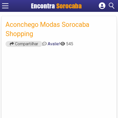
Encontra
Sorocaba
Cadastrar empresa
Fazer login
Aconchego Modas Sorocaba
Criar conta
Shopping
Compartilhar
Avalie!
545