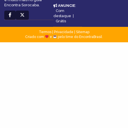
Encontra Sorocaba.
ANUNCIE
:
Com
destaque
|
Grátis
Termos
|
Privacidade
|
Sitemap
Criado com
e
pelo time do EncontraBrasil