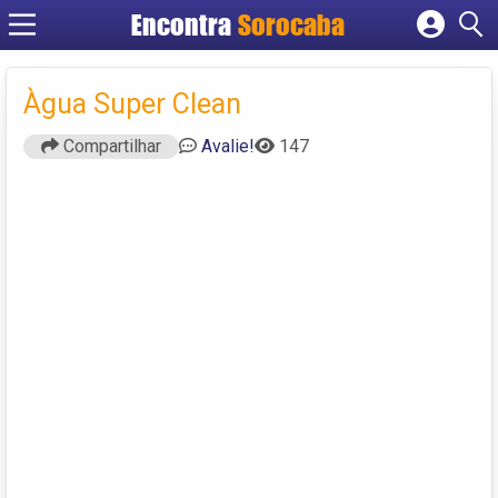
Encontra
Sorocaba
Cadastrar empresa
Fazer login
Àgua Super Clean
Criar conta
Compartilhar
Avalie!
147