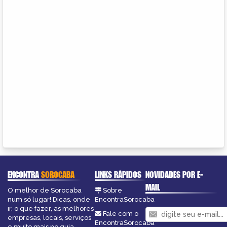
ENCONTRA
SOROCABA
LINKS RÁPIDOS
NOVIDADES POR E-
MAIL
O melhor de Sorocaba
Sobre
num só lugar! Dicas, onde
EncontraSorocaba
ir, o que fazer, as melhores
Fale com o
empresas, locais, serviços
EncontraSorocaba
e muito mais no guia