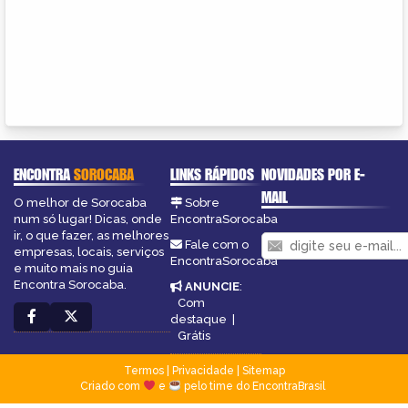
ENCONTRA
SOROCABA
LINKS RÁPIDOS
NOVIDADES POR E-
MAIL
O melhor de Sorocaba
Sobre
num só lugar! Dicas, onde
EncontraSorocaba
ir, o que fazer, as melhores
Fale com o
empresas, locais, serviços
EncontraSorocaba
e muito mais no guia
Encontra Sorocaba.
ANUNCIE
:
Com
destaque
|
Grátis
Termos
|
Privacidade
|
Sitemap
Criado com
e
pelo time do EncontraBrasil