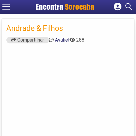
Encontra
Sorocaba
Cadastrar empresa
Fazer login
Andrade & Filhos
Criar conta
Compartilhar
Avalie!
288