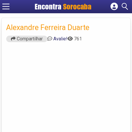
Encontra
Sorocaba
Cadastrar empresa
Fazer login
Alexandre Ferreira Duarte
Criar conta
Compartilhar
Avalie!
761