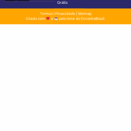
Grátis
Termos
|
Privacidade
|
Sitemap
Criado com
e
pelo time do EncontraBrasil