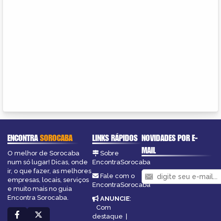
ENCONTRA
SOROCABA
LINKS RÁPIDOS
NOVIDADES POR E-
MAIL
O melhor de Sorocaba
Sobre
num só lugar! Dicas, onde
EncontraSorocaba
ir, o que fazer, as melhores
Fale com o
empresas, locais, serviços
EncontraSorocaba
e muito mais no guia
Encontra Sorocaba.
ANUNCIE
:
Com
destaque
|