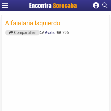
Encontra
Sorocaba
Cadastrar empresa
Fazer login
Alfaiataria Isquierdo
Criar conta
Compartilhar
Avalie!
796