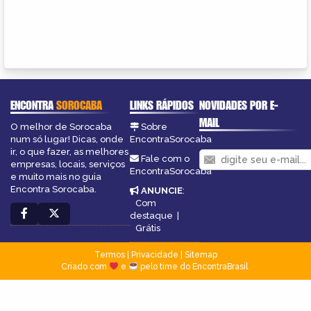
ENCONTRA
SOROCABA
LINKS RÁPIDOS
NOVIDADES POR E-
MAIL
O melhor de Sorocaba
Sobre
num só lugar! Dicas, onde
EncontraSorocaba
ir, o que fazer, as melhores
Fale com o
empresas, locais, serviços
EncontraSorocaba
e muito mais no guia
Encontra Sorocaba.
ANUNCIE
:
Com
destaque
|
Grátis
Termos
|
Privacidade
|
Sitemap
Criado com
e
pelo time do EncontraBrasil