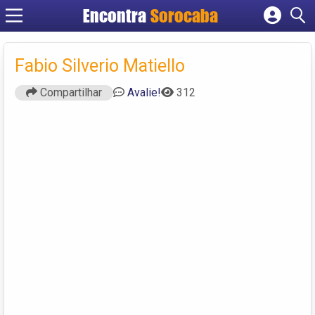
Encontra
Sorocaba
Cadastrar empresa
Fazer login
Fabio Silverio Matiello
Criar conta
Compartilhar
Avalie!
312