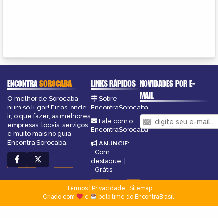
ENCONTRA
SOROCABA
LINKS RÁPIDOS
NOVIDADES POR E-
MAIL
O melhor de Sorocaba
Sobre
num só lugar! Dicas, onde
EncontraSorocaba
ir, o que fazer, as melhores
Fale com o
empresas, locais, serviços
EncontraSorocaba
e muito mais no guia
Encontra Sorocaba.
ANUNCIE
:
Com
destaque
|
Grátis
Termos
|
Privacidade
|
Sitemap
Criado com
e
pelo time do EncontraBrasil