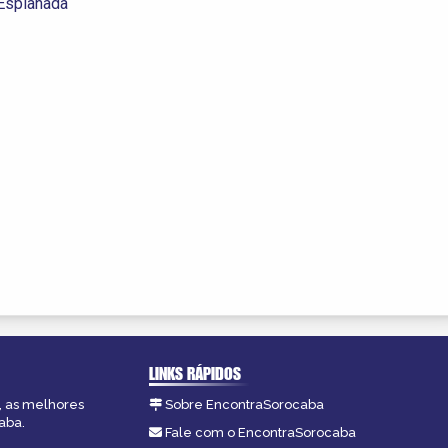
Esplanada
LINKS RÁPIDOS
, as melhores
Sobre EncontraSorocaba
aba.
Fale com o EncontraSorocaba