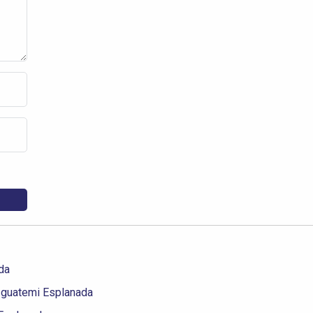
da
 Iguatemi Esplanada