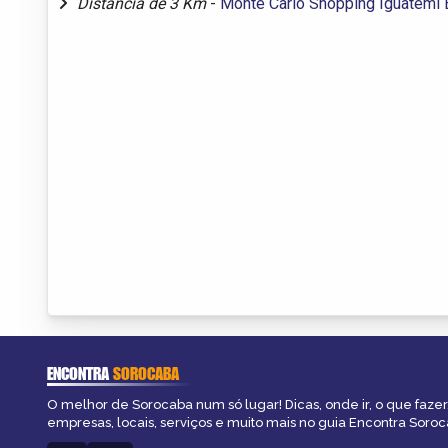
Distância de 3 Km
-
Monte Carlo Shopping Iguatemi 
ENCONTRA
SOROCABA
O melhor de Sorocaba num só lugar! Dicas, onde ir, o que fazer
empresas, locais, serviços e muito mais no guia Encontra Soroc