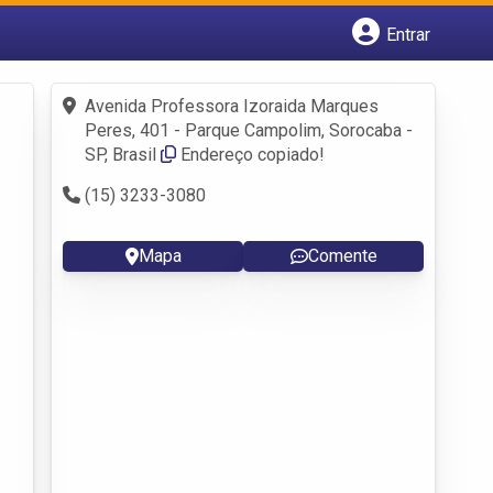
Entrar
Cadastrar empresa
Fazer login
Avenida Professora Izoraida Marques
Criar conta
Peres, 401 - Parque Campolim, Sorocaba -
SP, Brasil
Endereço copiado!
(15) 3233-3080
Mapa
Comente