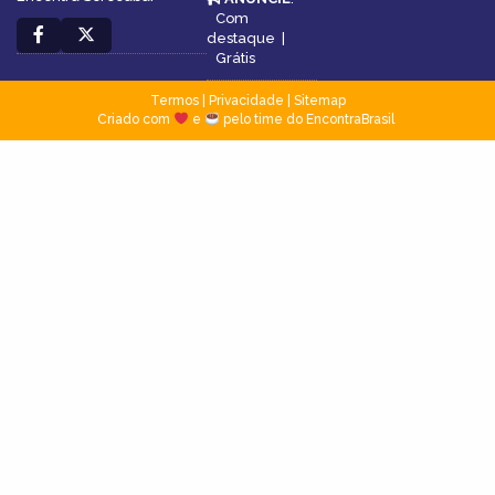
Com
destaque
|
Grátis
Termos
|
Privacidade
|
Sitemap
Criado com
e
pelo time do EncontraBrasil