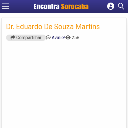
Encontra
Sorocaba
Cadastrar empresa
Fazer login
Dr. Eduardo De Souza Martins
Criar conta
Compartilhar
Avalie!
258