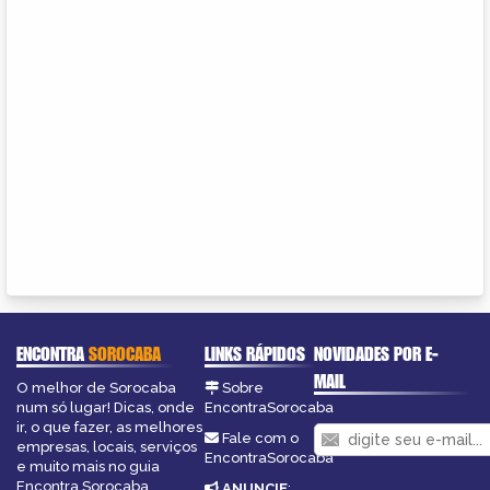
ENCONTRA
SOROCABA
LINKS RÁPIDOS
NOVIDADES POR E-
MAIL
O melhor de Sorocaba
Sobre
num só lugar! Dicas, onde
EncontraSorocaba
ir, o que fazer, as melhores
Fale com o
empresas, locais, serviços
EncontraSorocaba
e muito mais no guia
Encontra Sorocaba.
ANUNCIE
: