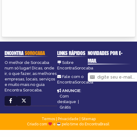
ENCONTRA
SOROCABA
LINKS RÁPIDOS
NOVIDADES POR E-
MAIL
O melhor de Sorocaba
Sobre
num só lugar! Dicas, onde
EncontraSorocaba
ir, o que fazer, as melhores
Fale com o
empresas, locais, serviços
EncontraSorocaba
e muito mais no guia
Encontra Sorocaba.
ANUNCIE
:
Com
destaque
|
Grátis
Termos
|
Privacidade
|
Sitemap
Criado com
e
pelo time do EncontraBrasil