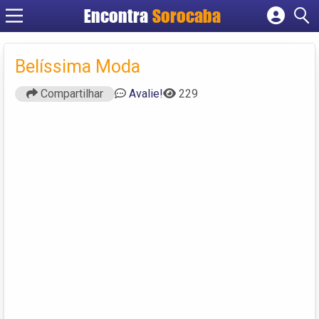
Encontra
Sorocaba
Cadastrar empresa
Fazer login
Belíssima Moda
Criar conta
Compartilhar
Avalie!
229