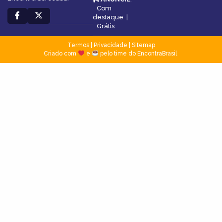
Com
destaque
|
Grátis
Termos
|
Privacidade
|
Sitemap
Criado com
e
pelo time do EncontraBrasil