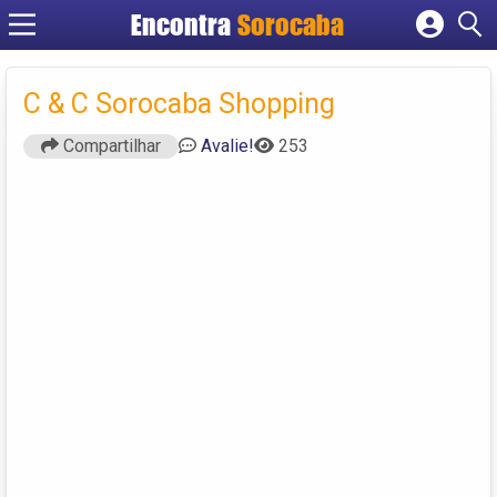
Encontra
Sorocaba
Cadastrar empresa
Fazer login
C & C Sorocaba Shopping
Criar conta
Compartilhar
Avalie!
253