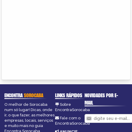
ENCONTRA
SOROCABA
LINKS RÁPIDOS
NOVIDADES POR E-
MAIL
O melhor de Sorocaba
Sobre
num só lugar! Dicas, onde
EncontraSorocaba
ir, o que fazer, as melhores
Fale com o
empresas, locais, serviços
EncontraSorocaba
e muito mais no guia
Encontra Sorocaba.
ANUNCIE
: