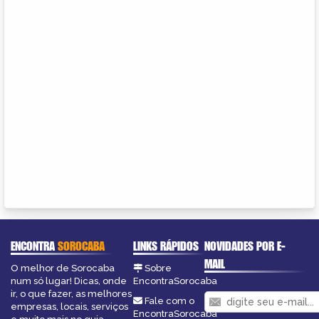
ENCONTRA
SOROCABA
LINKS RÁPIDOS
NOVIDADES POR E-
MAIL
O melhor de Sorocaba
Sobre
num só lugar! Dicas, onde
EncontraSorocaba
ir, o que fazer, as melhores
Fale com o
empresas, locais, serviços
EncontraSorocaba