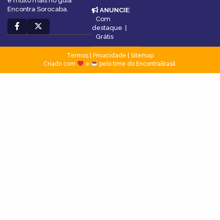
e muito mais no guia
Encontra Sorocaba.
ANUNCIE
:
Com
destaque
|
Grátis
Termos
|
Privacidade
|
Sitemap
Criado com
e
pelo time do EncontraBrasil