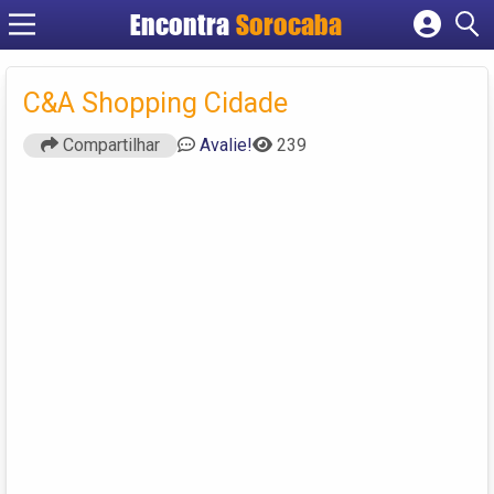
Encontra
Sorocaba
Cadastrar empresa
Fazer login
C&A Shopping Cidade
Criar conta
Compartilhar
Avalie!
239