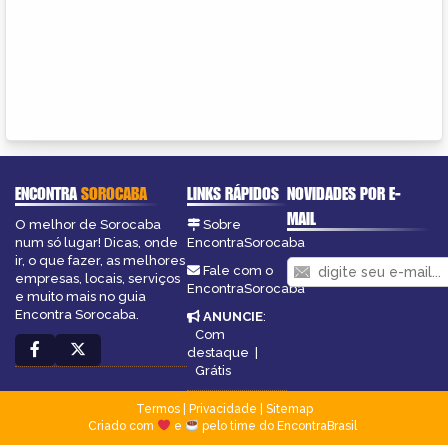
ENCONTRA
SOROCABA
LINKS RÁPIDOS
NOVIDADES POR E-
MAIL
O melhor de Sorocaba
Sobre
num só lugar! Dicas, onde
EncontraSorocaba
ir, o que fazer, as melhores
Fale com o
empresas, locais, serviços
EncontraSorocaba
e muito mais no guia
Encontra Sorocaba.
ANUNCIE
:
Com
destaque
|
Grátis
Termos
|
Privacidade
|
Sitemap
Criado com
e
pelo time do EncontraBrasil