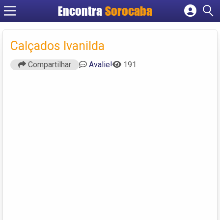
Encontra
Sorocaba
Cadastrar empresa
Fazer login
Calçados Ivanilda
Criar conta
Compartilhar
Avalie!
191