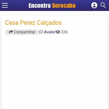
Encontra
Sorocaba
Cadastrar empresa
Fazer login
Casa Perez Calçados
Criar conta
Compartilhar
Avalie!
226