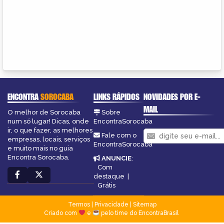
ENCONTRA
SOROCABA
LINKS RÁPIDOS
NOVIDADES POR E-
MAIL
O melhor de Sorocaba
Sobre
num só lugar! Dicas, onde
EncontraSorocaba
ir, o que fazer, as melhores
Fale com o
empresas, locais, serviços
EncontraSorocaba
e muito mais no guia
Encontra Sorocaba.
ANUNCIE
:
Com
destaque
|
Grátis
Termos
|
Privacidade
|
Sitemap
Criado com
e
pelo time do EncontraBrasil