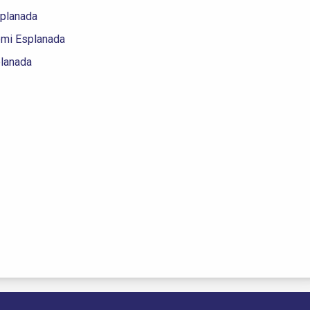
splanada
emi Esplanada
planada