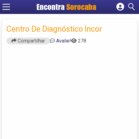
Encontra
Sorocaba
Cadastrar empresa
Fazer login
Centro De Diagnóstico Incor
Criar conta
Compartilhar
Avalie!
278