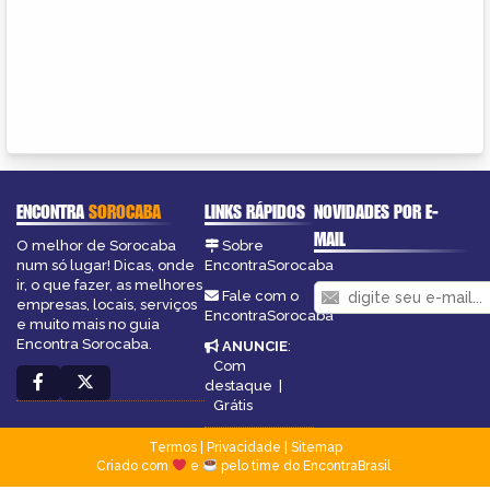
ENCONTRA
SOROCABA
LINKS RÁPIDOS
NOVIDADES POR E-
MAIL
O melhor de Sorocaba
Sobre
num só lugar! Dicas, onde
EncontraSorocaba
ir, o que fazer, as melhores
Fale com o
empresas, locais, serviços
EncontraSorocaba
e muito mais no guia
Encontra Sorocaba.
ANUNCIE
:
Com
destaque
|
Grátis
Termos
|
Privacidade
|
Sitemap
Criado com
e
pelo time do EncontraBrasil