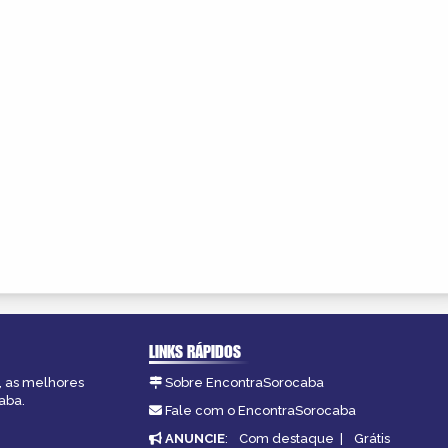
LINKS RÁPIDOS
, as melhores
Sobre EncontraSorocaba
aba.
Fale com o EncontraSorocaba
ANUNCIE
:
Com destaque
|
Grátis