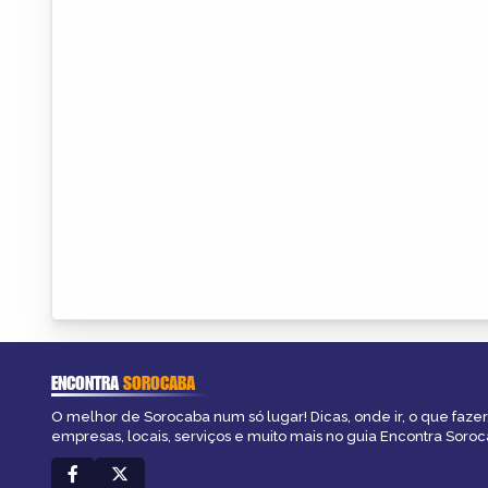
ENCONTRA
SOROCABA
O melhor de Sorocaba num só lugar! Dicas, onde ir, o que fazer
empresas, locais, serviços e muito mais no guia Encontra Soroc