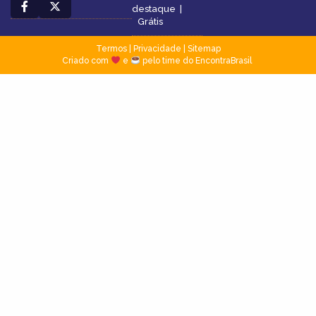
destaque
|
Grátis
Termos
|
Privacidade
|
Sitemap
Criado com
e
pelo time do EncontraBrasil