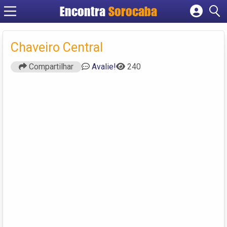
Encontra
Sorocaba
Cadastrar empresa
Fazer login
Chaveiro Central
Criar conta
Compartilhar
Avalie!
240