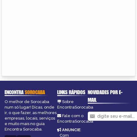
ENCONTRA
SOROCABA
LINKS RÁPIDOS
NOVIDADES POR E-
MAIL
O melhor de Sorocaba
Sobre
num só lugar! Dicas, onde
EncontraSorocaba
ir, o que fazer, as melhores
Fale com o
empresas, locais, serviços
EncontraSorocaba
e muito mais no guia
Encontra Sorocaba.
ANUNCIE
:
Com