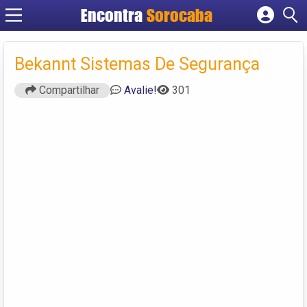
Encontra
Sorocaba
Cadastrar empresa
Fazer login
Bekannt Sistemas De Segurança
Criar conta
Compartilhar
Avalie!
301