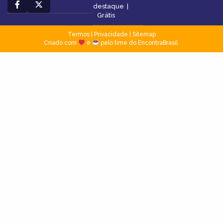
destaque
|
Grátis
Termos
|
Privacidade
|
Sitemap
Criado com
e
pelo time do EncontraBrasil