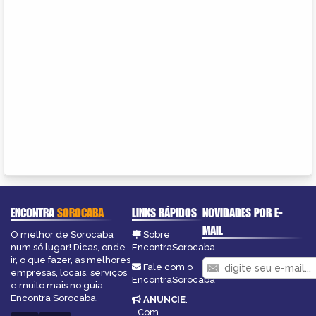
ENCONTRA
SOROCABA
LINKS RÁPIDOS
NOVIDADES POR E-
MAIL
O melhor de Sorocaba
Sobre
num só lugar! Dicas, onde
EncontraSorocaba
ir, o que fazer, as melhores
Fale com o
empresas, locais, serviços
EncontraSorocaba
e muito mais no guia
Encontra Sorocaba.
ANUNCIE
:
Com