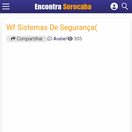
Encontra
Sorocaba
Cadastrar empresa
Fazer login
Wf Sistemas De Segurança(
Criar conta
Compartilhar
Avalie!
305