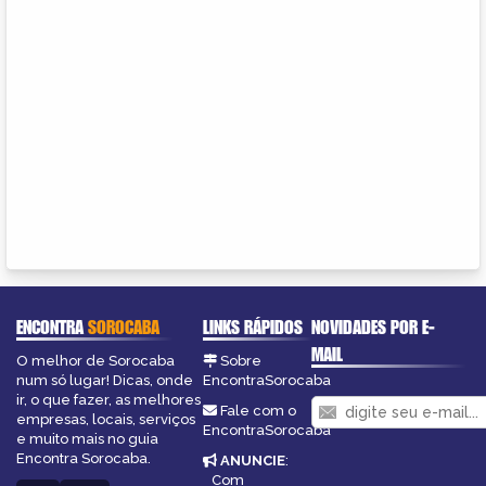
ENCONTRA
SOROCABA
LINKS RÁPIDOS
NOVIDADES POR E-
MAIL
O melhor de Sorocaba
Sobre
num só lugar! Dicas, onde
EncontraSorocaba
ir, o que fazer, as melhores
Fale com o
empresas, locais, serviços
EncontraSorocaba
e muito mais no guia
Encontra Sorocaba.
ANUNCIE
:
Com