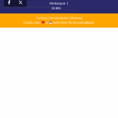
destaque
|
Grátis
Termos
|
Privacidade
|
Sitemap
Criado com
e
pelo time do EncontraBrasil