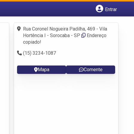
Entrar
Cadastrar empresa
Fazer login
Rua Coronel Nogueira Padilha, 469 - Vila
Criar conta
Hortência I - Sorocaba - SP
Endereço
copiado!
(15) 3234-1087
Mapa
Comente