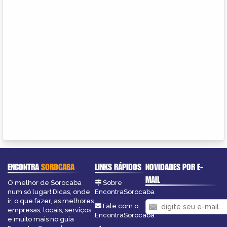
ENCONTRA
SOROCABA
LINKS RÁPIDOS
NOVIDADES POR E-
MAIL
O melhor de Sorocaba
Sobre
num só lugar! Dicas, onde
EncontraSorocaba
ir, o que fazer, as melhores
Fale com o
empresas, locais, serviços
EncontraSorocaba
e muito mais no guia