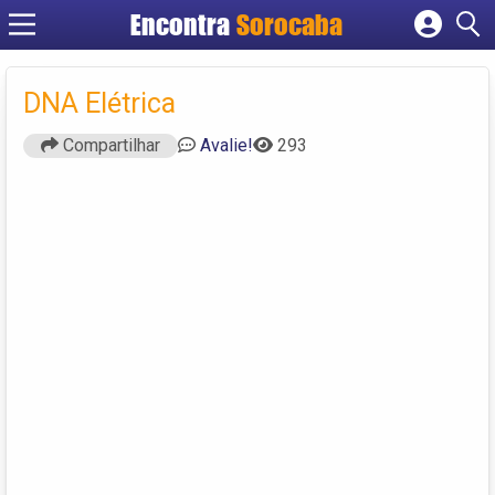
Encontra
Sorocaba
Cadastrar empresa
Fazer login
DNA Elétrica
Criar conta
Compartilhar
Avalie!
293