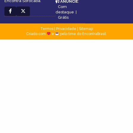
Encontra Sorocaba.
ANUNCIE
:
Com
destaque
|
Grátis
Termos
|
Privacidade
|
Sitemap
Criado com
e
pelo time do EncontraBrasil