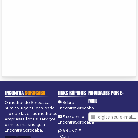
ENCONTRA
SOROCABA
LINKS RÁPIDOS
NOVIDADES POR E-
MAIL
O melhor de Sorocaba
Sobre
num só lugar! Dicas, onde
EncontraSorocaba
ir, o que fazer, as melhores
Fale com o
empresas, locais, serviços
EncontraSorocaba
e muito mais no guia
Encontra Sorocaba.
ANUNCIE
:
Com