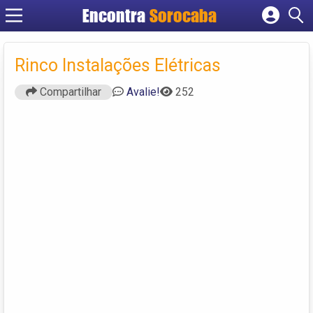
Encontra
Sorocaba
Cadastrar empresa
Fazer login
Rinco Instalações Elétricas
Criar conta
Compartilhar
Avalie!
252